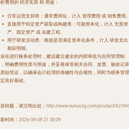
分析费用的
经济实质
和
用途
：
日常运营支持类
：通常费用化，计入
管理费用
或
销售费用
直接用于特定资产获取或构建类
：可能资本化，计入
无形资
产
、
固定资产
或
在建工程
。
用于研发活动类
：根据是否满足资本化条件，计入
研发支出
相应明细。
企业在进行账务处理时，建议建立健全的内部审批与合同管理制
度，明确费用性质与用途，并妥善保管相关合同、发票、验收记
等原始凭证，以确保会计处理的准确性与合规性，同时为税务管
奠定良好基础。
若转载，请注明出处：http://www.ounuozg.com/product/62.htm
新时间：2026-08-08 21:38:09