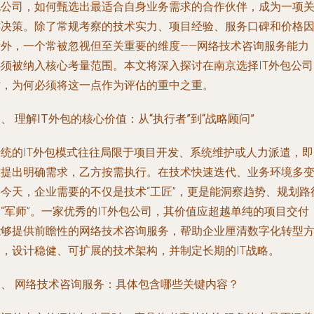
包公司，如何甄选出最适合自身业务需求的合作伙伴，成为一项
键决策。除了常规考察的技术实力、项目经验、服务口碑和价格
素外，一个常被忽视但至关重要的维度——
网络技术咨询服务
能力
必须被纳入核心考量范围。本文将深入探讨在南京选择IT外包公司
时，为何必须将这一点作为评估的重中之重。
、 理解IT外包的核心价值：从“执行者”到“战略顾问”
传统的IT外包模式往往局限于项目开发、系统维护或人力派遣，即
方提出明确需求，乙方按需执行。在技术快速迭代、业务环境多
的今天，企业需要的不仅是技术“工匠”，更是能洞察趋势、规划路
“军师”。一家优秀的IT外包公司，其价值应超越单纯的项目交付
能够提供前瞻性的
网络技术咨询服务
，帮助企业厘清数字化转型
向，设计稳健、可扩展的技术架构，并制定长期的IT战略。
二、 网络技术咨询服务：具体包含哪些关键内容？