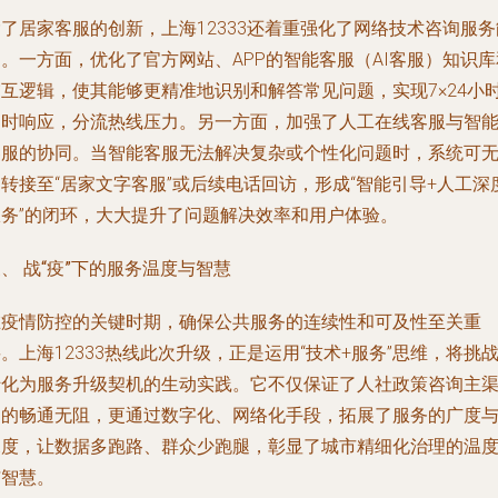
了居家客服的创新，上海12333还着重强化了网络技术咨询服务
。一方面，优化了官方网站、APP的智能客服（AI客服）知识库
交互逻辑，使其能够更精准地识别和解答常见问题，实现7×24小
即时响应，分流热线压力。另一方面，加强了人工在线客服与智
客服的协同。当智能客服无法解决复杂或个性化问题时，系统可
转接至“居家文字客服”或后续电话回访，形成“智能引导+人工深
服务”的闭环，大大提升了问题解决效率和用户体验。
、 战“疫”下的服务温度与智慧
在疫情防控的关键时期，确保公共服务的连续性和可及性至关重
。上海12333热线此次升级，正是运用“技术+服务”思维，将挑
转化为服务升级契机的生动实践。它不仅保证了人社政策咨询主
道的畅通无阻，更通过数字化、网络化手段，拓展了服务的广度
深度，让数据多跑路、群众少跑腿，彰显了城市精细化治理的温
与智慧。